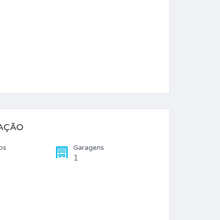
ZAÇÃO
os
Garagens
1