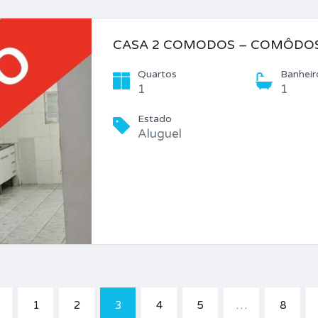
CASA 2 COMODOS – COMÔDO
Quartos
Banheir
1
1
Estado
Aluguel
1
2
3
4
5
…
8