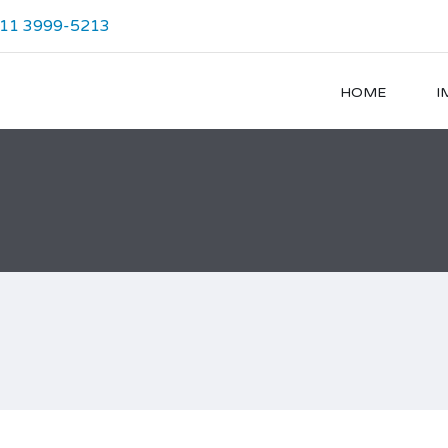
 11 3999-5213
HOME
I