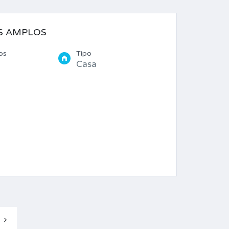
S AMPLOS
os
Tipo
Casa