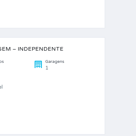
GEM – INDEPENDENTE
os
Garagens
1
el